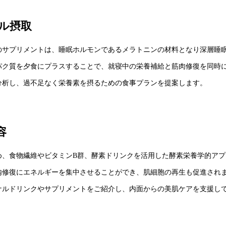
ル摂取
のサプリメントは、睡眠ホルモンであるメラトニンの材料となり深層睡
パク質を夕食にプラスすることで、就寝中の栄養補給と筋肉修復を同時
分析し、過不足なく栄養素を摂るための食事プランを提案します。
容
め、食物繊維やビタミンB群、酵素ドリンクを活用した酵素栄養学的アプ
内修復にエネルギーを集中させることができ、肌細胞の再生も促進され
ナルドリンクやサプリメントをご紹介し、内面からの美肌ケアを支援し