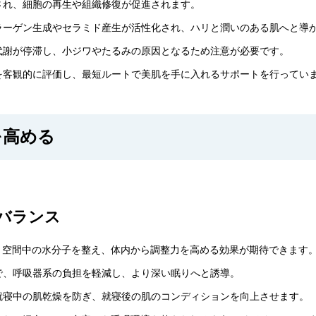
され、細胞の再生や組織修復が促進されます。
ラーゲン生成やセラミド産生が活性化され、ハリと潤いのある肌へと導
代謝が停滞し、小ジワやたるみの原因となるため注意が必要です。
を客観的に評価し、最短ルートで美肌を手に入れるサポートを行ってい
を高める
子バランス
、空間中の水分子を整え、体内から調整力を高める効果が期待できます
で、呼吸器系の負担を軽減し、より深い眠りへと誘導。
就寝中の肌乾燥を防ぎ、就寝後の肌のコンディションを向上させます。