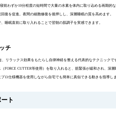
入は、就寝前わずか10分程度の短時間で大量の水素を体内に取り込める画期的
労回復を促進。夜間の細胞修復を後押しし、深層睡眠の質を高めます。
で、睡眠直前に取り入れることで翌朝の肌調子を実感できます。
ッチ
吸法は、リラックス効果をもたらし自律神経を整える代表的なテクニックで
FORCE CUTTER等使用）を取り入れると、筋緊張が緩和され、深
にプロ仕様機器を使用しながら自宅でも簡単に真似できる動きを指導し
ポート